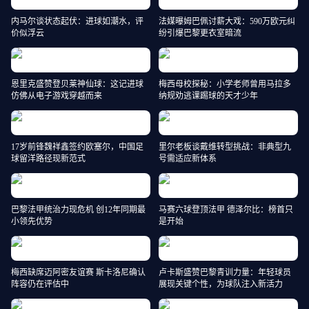
内马尔谈状态起伏：进球如潮水，评
法媒曝姆巴佩讨薪大戏：590万欧元纠
价似浮云
纷引爆巴黎更衣室暗流
恩里克盛赞登贝莱神仙球：这记进球
梅西母校探秘：小学老师曾用马拉多
仿佛从电子游戏穿越而来
纳规劝逃课踢球的天才少年
17岁前锋魏祥鑫签约欧塞尔，中国足
里尔老板谈戴维转型挑战：非典型九
球留洋路径现新范式
号需适应新体系
巴黎法甲统治力现危机 创12年同期最
马赛六球登顶法甲 德泽尔比：榜首只
小领先优势
是开始
梅西缺席迈阿密友谊赛 斯卡洛尼确认
卢卡斯盛赞巴黎青训力量：年轻球员
阵容仍在评估中
展现关键个性，为球队注入新活力