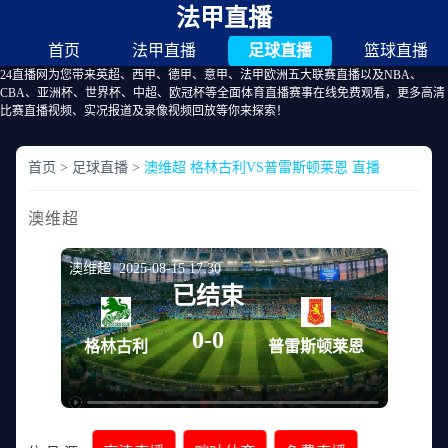
法甲直播
首页
法甲直播
足球直播
篮球直播
24直播网为您带来英超、西甲、德甲、意甲、法甲欧洲五大联赛直播以及NBA、
CBA、亚洲杯、世界杯、中超、欧冠杯等全面体育直播赛事在线免费观看，更多高清
比赛直播视频、实况报道及录像视频回放等你来探索！
首页
>
足球直播
>
澳维超 格林古利VS普雷斯顿莱恩 直播
澳维超
澳维超 2025-08-15 17:30
已结束
0-0
格林古利
普雷斯顿莱恩