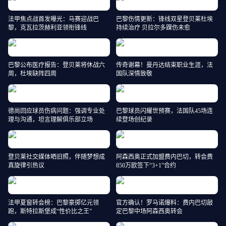
法甲焦点战首发曝光：马赛迎战巴
巴黎伤情更新：锋线双星登贝莱杜埃
黎，克瓦拉茨赫利亚领衔锋线
持续治疗 贝拉尔多踝伤未愈
巴黎公布医疗报告：登贝莱将休战六
传奇谢幕！曼丹达结束职业生涯，法
周，杜埃缺阵四周
国队深情致敬
德尚回应球员伤病问题：强调专业处
巴黎球员闪耀世预赛，法国队45场连
理与沟通，坦言理解俱乐部立场
续登场创纪录
登贝莱社交媒体晒旧照，伴随梦想成
阿森西奥正式加盟费内巴切，转会费
真旋律引热议
850万欧签下“3+1”合约
法甲夏窗转会榜：巴黎豪掷亿元领
官方确认！罗马诺爆料：费内巴切敲
跑，斯特拉斯堡成“性价比之王”
定巴黎中场阿森西奥转会