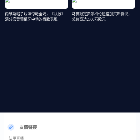
内维斯帽子戏法惊艳全场，《队报》
马赛敲定费尔梅伦租借加买断协议，
满分盛赞葡萄牙中场的极致表现
总价高达2300万欧元
友情链接
法甲直播