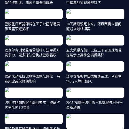
斯特拉斯堡，阵容名单全面解析
甲揭幕战惊现激烈对抗
巴黎圣日耳曼即将在王子公园球场展
10天期限锁定未来，阿森西奥去留问
示五座荣耀奖杯
题迎来最终博弈
欧塞尔青训总监若雷斯呼吁法甲提升
五大荣耀齐聚！巴黎王子公园球场璀
竞争力，更多球队需挑战巴黎霸权
璨展示上赛季全满贯奖杯
德尚未动摇拉比奥特国家队席位，马
法甲赛场格林伍德独造三球，马赛主
赛风波或仅短期影响
场5-2大胜巴黎FC
法甲次轮朗斯客胜勒阿弗尔，控球占
2025-26赛季法甲第三轮赛程与积分榜
优主队仍1-2告负
最新动态