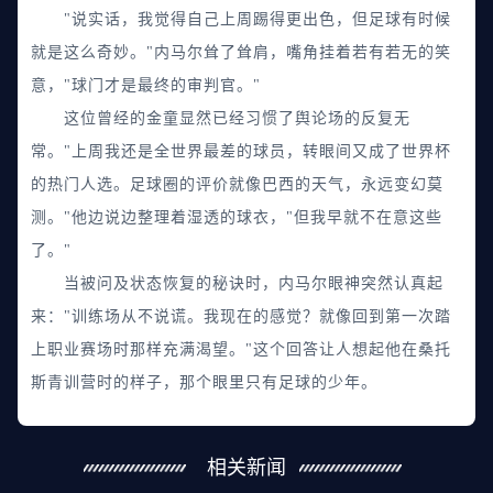
"说实话，我觉得自己上周踢得更出色，但足球有时候
就是这么奇妙。"内马尔耸了耸肩，嘴角挂着若有若无的笑
意，"球门才是最终的审判官。"
这位曾经的金童显然已经习惯了舆论场的反复无
常。"上周我还是全世界最差的球员，转眼间又成了世界杯
的热门人选。足球圈的评价就像巴西的天气，永远变幻莫
测。"他边说边整理着湿透的球衣，"但我早就不在意这些
了。"
当被问及状态恢复的秘诀时，内马尔眼神突然认真起
来："训练场从不说谎。我现在的感觉？就像回到第一次踏
上职业赛场时那样充满渴望。"这个回答让人想起他在桑托
斯青训营时的样子，那个眼里只有足球的少年。
相关新闻