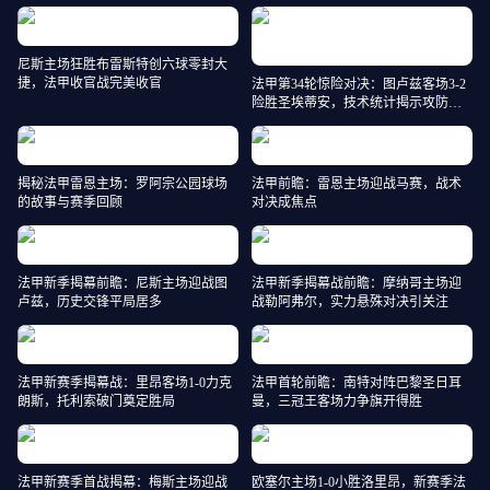
尼斯主场狂胜布雷斯特创六球零封大
捷，法甲收官战完美收官
法甲第34轮惊险对决：图卢兹客场3-2
险胜圣埃蒂安，技术统计揭示攻防细
节
揭秘法甲雷恩主场：罗阿宗公园球场
法甲前瞻：雷恩主场迎战马赛，战术
的故事与赛季回顾
对决成焦点
法甲新季揭幕前瞻：尼斯主场迎战图
法甲新季揭幕战前瞻：摩纳哥主场迎
卢兹，历史交锋平局居多
战勒阿弗尔，实力悬殊对决引关注
法甲新赛季揭幕战：里昂客场1-0力克
法甲首轮前瞻：南特对阵巴黎圣日耳
朗斯，托利索破门奠定胜局
曼，三冠王客场力争旗开得胜
法甲新赛季首战揭幕：梅斯主场迎战
欧塞尔主场1-0小胜洛里昂，新赛季法