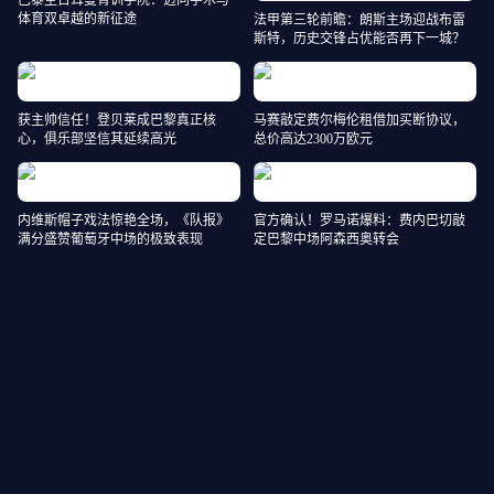
巴黎圣日耳曼青训学院：迈向学术与
体育双卓越的新征途
法甲第三轮前瞻：朗斯主场迎战布雷
斯特，历史交锋占优能否再下一城？
获主帅信任！登贝莱成巴黎真正核
马赛敲定费尔梅伦租借加买断协议，
心，俱乐部坚信其延续高光
总价高达2300万欧元
内维斯帽子戏法惊艳全场，《队报》
官方确认！罗马诺爆料：费内巴切敲
满分盛赞葡萄牙中场的极致表现
定巴黎中场阿森西奥转会