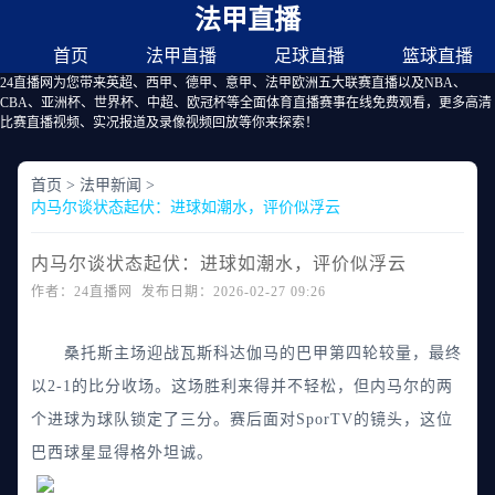
法甲直播
首页
法甲直播
足球直播
篮球直播
24直播网为您带来英超、西甲、德甲、意甲、法甲欧洲五大联赛直播以及NBA、
CBA、亚洲杯、世界杯、中超、欧冠杯等全面体育直播赛事在线免费观看，更多高清
比赛直播视频、实况报道及录像视频回放等你来探索！
首页
>
法甲新闻
>
内马尔谈状态起伏：进球如潮水，评价似浮云
内马尔谈状态起伏：进球如潮水，评价似浮云
作者：24直播网 发布日期：2026-02-27 09:26
桑托斯主场迎战瓦斯科达伽马的巴甲第四轮较量，最终
以2-1的比分收场。这场胜利来得并不轻松，但内马尔的两
个进球为球队锁定了三分。赛后面对SporTV的镜头，这位
巴西球星显得格外坦诚。