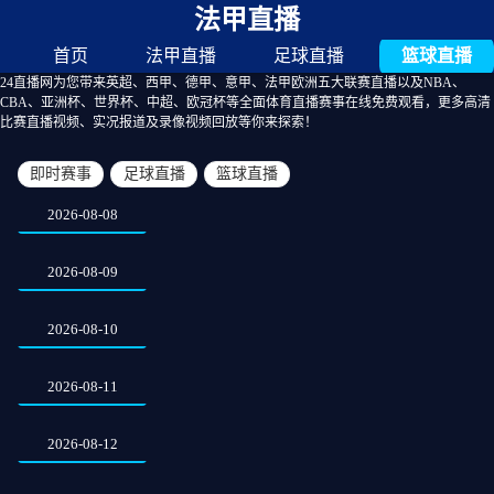
法甲直播
首页
法甲直播
足球直播
篮球直播
24直播网为您带来英超、西甲、德甲、意甲、法甲欧洲五大联赛直播以及NBA、
CBA、亚洲杯、世界杯、中超、欧冠杯等全面体育直播赛事在线免费观看，更多高清
比赛直播视频、实况报道及录像视频回放等你来探索！
即时赛事
足球直播
篮球直播
2026-08-08
2026-08-09
2026-08-10
2026-08-11
2026-08-12