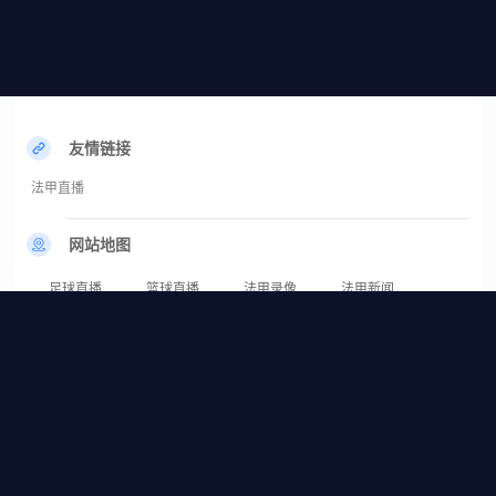
友情链接
法甲直播
网站地图
足球直播
篮球直播
法甲录像
法甲新闻
法甲集锦
法甲直播_法甲直播免费在线高清_法甲直播在线观看无插件-24直播网
24直播网为您提供法甲直播免费高清无插件直播，法甲直播在线观看高清稳定
流畅，同步更新法甲录像高清回放，24小时不间断更新英超、德甲、西甲、
NBA、CBA、欧冠、世界杯等体育直播信号，精彩赛事随时重温。不论您是