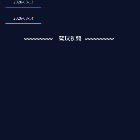
2026-08-13
2026-08-14
篮球视频