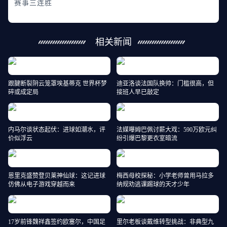
赛事三连胜
相关新闻
跟腱断裂阴云笼罩埃基蒂克 世界杯梦
迪亚洛谈法国队换帅：门槛很高，但
碎或成定局
接班人早已敲定
内马尔谈状态起伏：进球如潮水，评
法媒曝姆巴佩讨薪大戏：590万欧元纠
价似浮云
纷引爆巴黎更衣室暗流
恩里克盛赞登贝莱神仙球：这记进球
梅西母校探秘：小学老师曾用马拉多
仿佛从电子游戏穿越而来
纳规劝逃课踢球的天才少年
17岁前锋魏祥鑫签约欧塞尔，中国足
里尔老板谈戴维转型挑战：非典型九