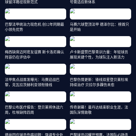
球留洋路径现新范式
号需适应新体系
巴黎法甲统治力现危机 创12年同期最
马赛六球登顶法甲 德泽尔比：榜首只
小领先优势
是开始
梅西缺席迈阿密友谊赛 斯卡洛尼确认
卢卡斯盛赞巴黎青训力量：年轻球员
阵容仍在评估中
展现关键个性，为球队注入新活力
法甲焦点战首发曝光：马赛迎战巴
巴黎伤情更新：锋线双星登贝莱杜埃
黎，克瓦拉茨赫利亚领衔锋线
持续治疗 贝拉尔多踝伤未愈
巴黎公布医疗报告：登贝莱将休战六
传奇谢幕！曼丹达结束职业生涯，法
周，杜埃缺阵四周
国队深情致敬
德尚回应球员伤病问题：强调专业处
巴黎球员闪耀世预赛，法国队45场连