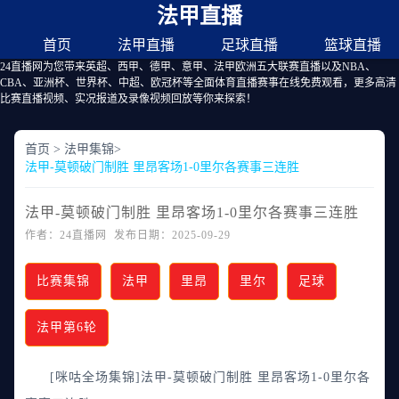
法甲直播
首页
法甲直播
足球直播
篮球直播
24直播网为您带来英超、西甲、德甲、意甲、法甲欧洲五大联赛直播以及NBA、
CBA、亚洲杯、世界杯、中超、欧冠杯等全面体育直播赛事在线免费观看，更多高清
比赛直播视频、实况报道及录像视频回放等你来探索！
首页
>
法甲集锦
>
法甲-莫顿破门制胜 里昂客场1-0里尔各赛事三连胜
法甲-莫顿破门制胜 里昂客场1-0里尔各赛事三连胜
作者：24直播网 发布日期：2025-09-29
比赛集锦
法甲
里昂
里尔
足球
法甲第6轮
[咪咕全场集锦]法甲-莫顿破门制胜 里昂客场1-0里尔各