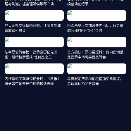
理与沟通，坦言理解俱乐部立场
续登场创纪录
登贝莱社交媒体晒旧照，伴随梦想成
阿森西奥正式加盟费内巴切，转会费
真旋律引热议
850万欧签下“3+1”合约
法甲夏窗转会榜：巴黎豪掷亿元领
官方确认！罗马诺爆料：费内巴切敲
跑，斯特拉斯堡成“性价比之王”
定巴黎中场阿森西奥转会
内维斯帽子戏法惊艳全场，《队报》
马赛敲定费尔梅伦租借加买断协议，
满分盛赞葡萄牙中场的极致表现
总价高达2300万欧元