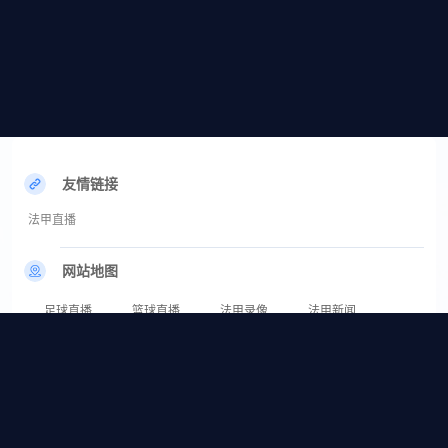
友情链接
法甲直播
网站地图
足球直播
篮球直播
法甲录像
法甲新闻
法甲集锦
法甲直播_法甲直播免费在线高清_法甲直播在线观看无插件-24直播网