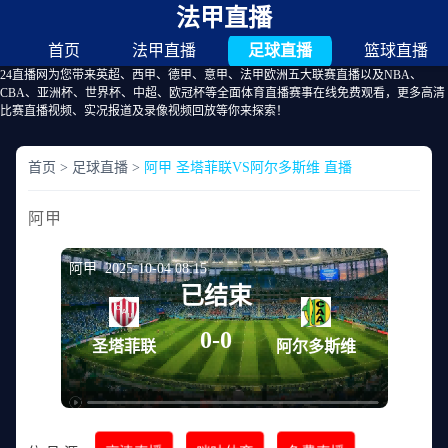
法甲直播
首页
法甲直播
足球直播
篮球直播
24直播网为您带来英超、西甲、德甲、意甲、法甲欧洲五大联赛直播以及NBA、
CBA、亚洲杯、世界杯、中超、欧冠杯等全面体育直播赛事在线免费观看，更多高清
比赛直播视频、实况报道及录像视频回放等你来探索！
首页
>
足球直播
>
阿甲 圣塔菲联VS阿尔多斯维 直播
阿甲
阿甲 2025-10-04 08:15
已结束
0-0
圣塔菲联
阿尔多斯维