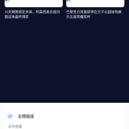
10天期限锁定未来，阿森西奥去留问
巴黎圣日耳曼即将在王子公园球场展
题迎来最终博弈
示五座荣耀奖杯
友情链接
法甲直播