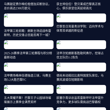
马赛敲定费尔梅伦租借加买断协议，
获主帅信任！登贝莱成巴黎真正核
总价高达2300万欧元
心，俱乐部坚信其延续高光
巴黎圣日耳曼青训学院：迈向学术与
体育双卓越的新征途
法甲第三轮前瞻：朗斯主场迎战布雷
斯特，历史交锋占优能否再下一城？
2025-26赛季法甲第三轮赛程与积分榜
法甲次轮朗斯客胜勒阿弗尔，控球占
最新动态
优主队仍1-2告负
法甲赛场格林伍德独造三球，马赛主
德尚未动摇拉比奥特国家队席位，马
场5-2大胜巴黎FC
赛风波或仅短期影响
五大荣耀齐聚！巴黎王子公园球场璀
欧塞尔青训总监若雷斯呼吁法甲提升
璨展示上赛季全满贯奖杯
竞争力，更多球队需挑战巴黎霸权