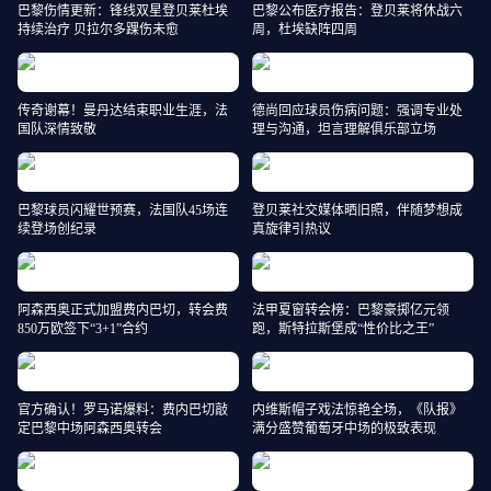
巴黎伤情更新：锋线双星登贝莱杜埃
巴黎公布医疗报告：登贝莱将休战六
持续治疗 贝拉尔多踝伤未愈
周，杜埃缺阵四周
传奇谢幕！曼丹达结束职业生涯，法
德尚回应球员伤病问题：强调专业处
国队深情致敬
理与沟通，坦言理解俱乐部立场
巴黎球员闪耀世预赛，法国队45场连
登贝莱社交媒体晒旧照，伴随梦想成
续登场创纪录
真旋律引热议
阿森西奥正式加盟费内巴切，转会费
法甲夏窗转会榜：巴黎豪掷亿元领
850万欧签下“3+1”合约
跑，斯特拉斯堡成“性价比之王”
官方确认！罗马诺爆料：费内巴切敲
内维斯帽子戏法惊艳全场，《队报》
定巴黎中场阿森西奥转会
满分盛赞葡萄牙中场的极致表现