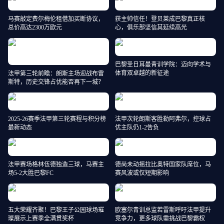
马赛敲定费尔梅伦租借加买断协议，
获主帅信任！登贝莱成巴黎真正核
总价高达2300万欧元
心，俱乐部坚信其延续高光
巴黎圣日耳曼青训学院：迈向学术与
体育双卓越的新征途
法甲第三轮前瞻：朗斯主场迎战布雷
斯特，历史交锋占优能否再下一城？
2025-26赛季法甲第三轮赛程与积分榜
法甲次轮朗斯客胜勒阿弗尔，控球占
最新动态
优主队仍1-2告负
法甲赛场格林伍德独造三球，马赛主
德尚未动摇拉比奥特国家队席位，马
场5-2大胜巴黎FC
赛风波或仅短期影响
五大荣耀齐聚！巴黎王子公园球场璀
欧塞尔青训总监若雷斯呼吁法甲提升
璨展示上赛季全满贯奖杯
竞争力，更多球队需挑战巴黎霸权