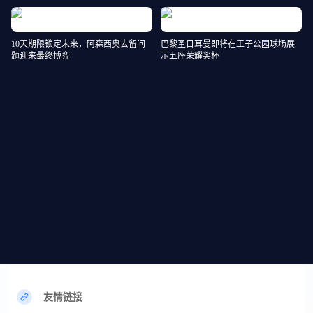
10天期限锁定未来，阿森西奥去留问
巴黎圣日耳曼即将在王子公园球场展
题迎来最终博弈
示五座荣耀奖杯
友情链接