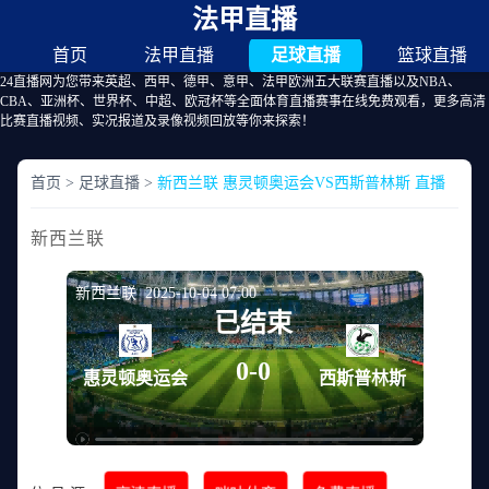
法甲直播
首页
法甲直播
足球直播
篮球直播
24直播网为您带来英超、西甲、德甲、意甲、法甲欧洲五大联赛直播以及NBA、
CBA、亚洲杯、世界杯、中超、欧冠杯等全面体育直播赛事在线免费观看，更多高清
比赛直播视频、实况报道及录像视频回放等你来探索！
首页
>
足球直播
>
新西兰联 惠灵顿奥运会VS西斯普林斯 直播
新西兰联
新西兰联 2025-10-04 07:00
已结束
0-0
惠灵顿奥运会
西斯普林斯