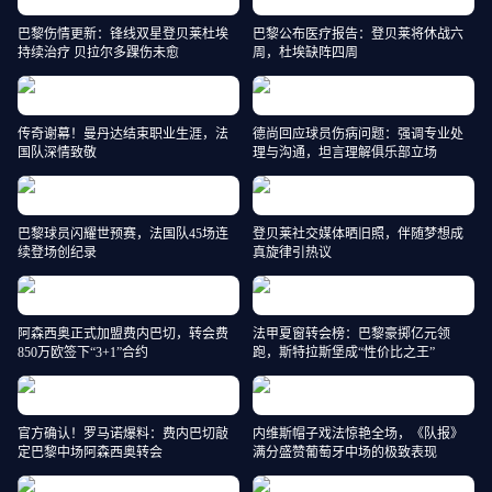
巴黎伤情更新：锋线双星登贝莱杜埃
巴黎公布医疗报告：登贝莱将休战六
持续治疗 贝拉尔多踝伤未愈
周，杜埃缺阵四周
传奇谢幕！曼丹达结束职业生涯，法
德尚回应球员伤病问题：强调专业处
国队深情致敬
理与沟通，坦言理解俱乐部立场
巴黎球员闪耀世预赛，法国队45场连
登贝莱社交媒体晒旧照，伴随梦想成
续登场创纪录
真旋律引热议
阿森西奥正式加盟费内巴切，转会费
法甲夏窗转会榜：巴黎豪掷亿元领
850万欧签下“3+1”合约
跑，斯特拉斯堡成“性价比之王”
官方确认！罗马诺爆料：费内巴切敲
内维斯帽子戏法惊艳全场，《队报》
定巴黎中场阿森西奥转会
满分盛赞葡萄牙中场的极致表现