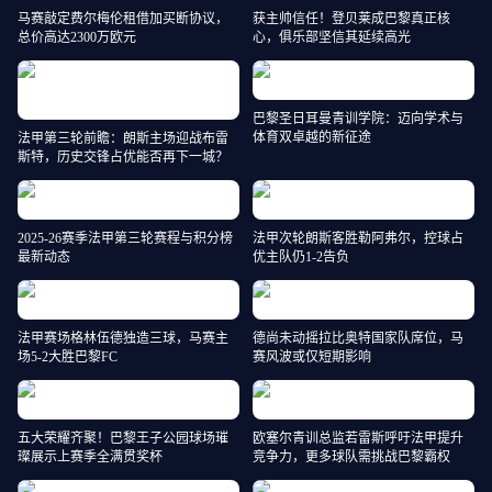
马赛敲定费尔梅伦租借加买断协议，
获主帅信任！登贝莱成巴黎真正核
总价高达2300万欧元
心，俱乐部坚信其延续高光
巴黎圣日耳曼青训学院：迈向学术与
体育双卓越的新征途
法甲第三轮前瞻：朗斯主场迎战布雷
斯特，历史交锋占优能否再下一城？
2025-26赛季法甲第三轮赛程与积分榜
法甲次轮朗斯客胜勒阿弗尔，控球占
最新动态
优主队仍1-2告负
法甲赛场格林伍德独造三球，马赛主
德尚未动摇拉比奥特国家队席位，马
场5-2大胜巴黎FC
赛风波或仅短期影响
五大荣耀齐聚！巴黎王子公园球场璀
欧塞尔青训总监若雷斯呼吁法甲提升
璨展示上赛季全满贯奖杯
竞争力，更多球队需挑战巴黎霸权