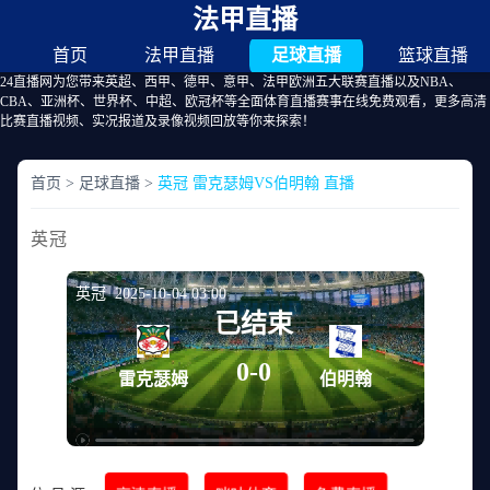
法甲直播
首页
法甲直播
足球直播
篮球直播
24直播网为您带来英超、西甲、德甲、意甲、法甲欧洲五大联赛直播以及NBA、
CBA、亚洲杯、世界杯、中超、欧冠杯等全面体育直播赛事在线免费观看，更多高清
比赛直播视频、实况报道及录像视频回放等你来探索！
首页
>
足球直播
>
英冠 雷克瑟姆VS伯明翰 直播
英冠
英冠 2025-10-04 03:00
已结束
0-0
雷克瑟姆
伯明翰