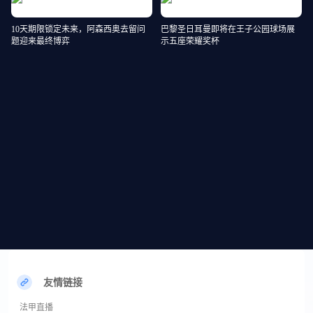
10天期限锁定未来，阿森西奥去留问
巴黎圣日耳曼即将在王子公园球场展
题迎来最终博弈
示五座荣耀奖杯
友情链接
法甲直播