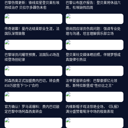
巴黎伤情更新：锋线双星登贝莱杜埃
巴黎公布医疗报告：登贝莱将休战六
持续治疗 贝拉尔多踝伤未愈
周，杜埃缺阵四周
传奇谢幕！曼丹达结束职业生涯，法
德尚回应球员伤病问题：强调专业处
国队深情致敬
理与沟通，坦言理解俱乐部立场
巴黎球员闪耀世预赛，法国队45场连
登贝莱社交媒体晒旧照，伴随梦想成
续登场创纪录
真旋律引热议
阿森西奥正式加盟费内巴切，转会费
法甲夏窗转会榜：巴黎豪掷亿元领
850万欧签下“3+1”合约
跑，斯特拉斯堡成“性价比之王”
官方确认！罗马诺爆料：费内巴切敲
内维斯帽子戏法惊艳全场，《队报》
定巴黎中场阿森西奥转会
满分盛赞葡萄牙中场的极致表现